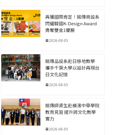
再獲國際肯定！銘傳商設系
閃耀韓國K-Design Award
勇奪雙金1優勝
2026-08-05
銘傳品設系赴日移地教學
攜手千葉大學以設計再現台
日文化記憶
2026-08-05
銘傳師資生赴橫濱中華學院
教育見習 提升跨文化教學
實力
2026-08-05