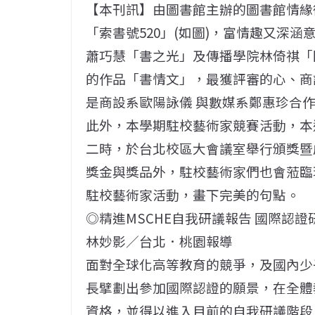
【本刊訊】由圖書館主辦的圖書館情緣
「索書號520」(如圖)，富情趣又深
蕭巧慧「書之光」及傳播學院林倚祺「
的作品「書情文」，最獲評審的心、商設
是商設系歐陽詠儀 與數媒系鄭惠珍合作
此外，本學期駐校藝術家競賽活動，本週
二時，於台北校區大會議室舉行頒獎暨
獎金與獎品外，駐校藝術家們也會蒞臨
駐校藝術家活動，畫下完美的句點。
◎精進MSCHE自我研議報告 國際認證
林妙影／台北．桃園報導
面對全球化高等教育的競爭，及國內少
長擘劃出參加國際認證的願景，在全體
資格，並得以進入目前的自我研議階段