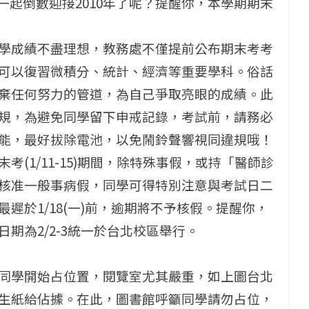
也跟著一起倒數迎接2010年了呢？提醒你，本學期期末
學成績不盡理想，教務處不僅提前公布期末考考
可以復習微積分、統計、經濟等重要學科。俗話
棄任何努力的管道，為自己爭取亮眼的成績。此
規，為避免同學留下申戒記錄，考試前，請務必
能，最好拔除電池，以免鬧鈴聲響視同違規哦！
(1/11-15)期間，除特殊事假，或持「醫師診
核准一般事病假，同學可得特別注意與考試日二
遲於1/18(一)前，逾期將不予核假。提醒你，
期為2/2-3統一於台北校區舉行。
同學開始占位置，閱覽室尤其嚴重，如上圖台北
生紙給佔據。在此，圖書館呼籲同學請勿占位，