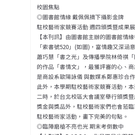
校園焦點
◎圖書館情緣 戴佩佩摘下攝影金牌
駐校藝術家競賽活動 週四頒獎暨成果
【本刊訊】由圖書館主辦的圖書館情緣
「索書號520」(如圖)，富情趣又深
蕭巧慧「書之光」及傳播學院林倚祺「
的作品「書情文」，最獲評審的心、商設
是商設系歐陽詠儀 與數媒系鄭惠珍合作
此外，本學期駐校藝術家競賽活動，本週
二時，於台北校區大會議室舉行頒獎暨
獎金與獎品外，駐校藝術家們也會蒞臨
駐校藝術家活動，畫下完美的句點。
◎臨陣磨槍不亮也光 期末考倒數中