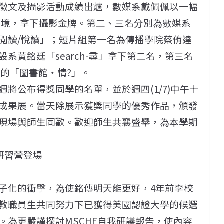
徵文及攝影活動成績出爐，數媒系戴佩佩以一幅
涵意境，拿下攝影金牌。第二、三名分別為數媒系
閱讀/悅讀」；短片組第一名為傳播學院蔡侑達
系黃銘廷「search-尋」拿下第二名，第三名
的「圖書館‧情?」。
將公布得獎同學的名單，並於週四(1/7)中午十
成果展。當天除展示獲獎同學的優秀作品，頒發
現場與師生同歡。歡迎師生共襄盛舉，為本學期
研習營登場
子化的衝擊，為使銘傳明天能更好，4年前李校
教職員生共同努力下已獲得美國認證大學的候選
。為更嚴謹探討MSCHE自我研議報告，使內容