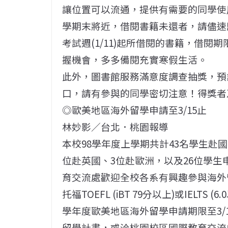
讓位置可以流通，提供有需要的同學使
學期末將近，借閱書籍未還者，請儘速
考試週(1/11)起所借閱的書籍，借閱期
握機會，多多備閱充實寒假生活。
此外，圖書館服務滿意度調查抽獎，預
口，請有參與的同學密切注意！得獎者
◎歐美地區海外留學申請至3/15止
林妙影／台北．桃園報導
本校98學年度上學期共計43名學生赴
位赴英國、3位赴歐洲，以及26位學
育交流處歡迎全校各系有興趣參與海外
托福TOEFL (iBT 79分以上)或IEL
學年度歐美地區海外留學申請期限至3/
留學計畫，或洽桃園校區國際教育交流處，