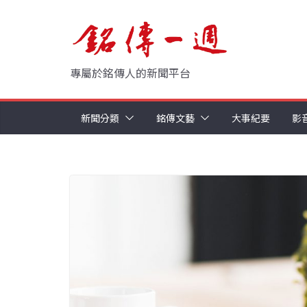
Skip
to
content
專屬於銘傳人的新聞平台
新聞分類
銘傳文藝
大事紀要
影