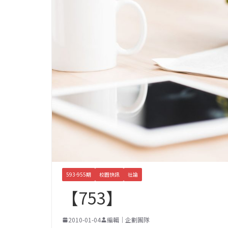
593-955期
校園快訊
社論
【753】
2010-01-04
編輯｜企劃團隊