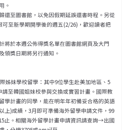
用。
歸還至圖書館，以免因假期延誤還書時程。另從
限可至新學期開學後的週五(2/26)，歡迎讀者把
計將於本週公佈得獎名單在圖書館網頁及大門
及領獎日期將另行通知。
國際姊妹學校留學：其中9位學生赴美加地區、5
生申請至韓國姐妹校參與交換或實習計畫。國際教
留學計畫的同學，能在明年年初備妥合格的英語
TS (6.0以上)成績，3月即可準備海外留學申請文件，99
15止。相關海外留學計畫申請資訊請查詢→出國
分機3705或email至