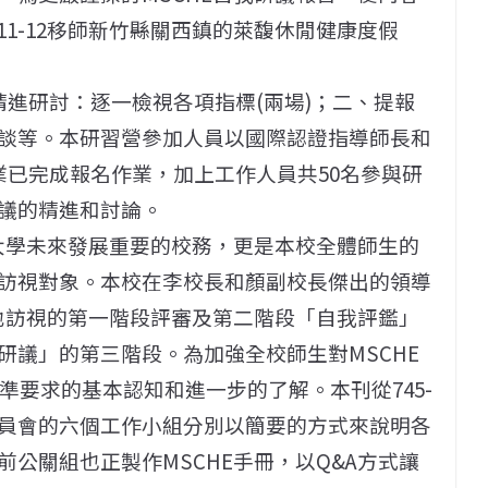
11-12移師新竹縣關西鎮的萊馥休閒健康度假
精進研討：逐一檢視各項指標(兩場)；二、提報
談等。本研習營參加人員以國際認證指導師長和
業已完成報名作業，加上工作人員共50名參與研
議的精進和討論。
傳大學未來發展重要的校務，更是本校全體師生的
訪視對象。本校在李校長和顏副校長傑出的領導
實地訪視的第一階段評審及第二階段「自我評鑑」
研議」的第三階段。為加強全校師生對MSCHE
標準要求的基本認知和進一步的了解。本刊從745-
進委員會的六個工作小組分別以簡要的方式來說明各
公關組也正製作MSCHE手冊，以Q&A方式讓