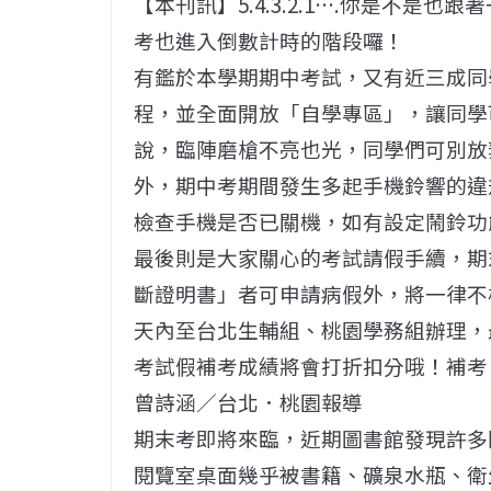
【本刊訊】5.4.3.2.1….你是不是
考也進入倒數計時的階段囉！
有鑑於本學期期中考試，又有近三成同
程，並全面開放「自學專區」，讓同學
說，臨陣磨槍不亮也光，同學們可別放
外，期中考期間發生多起手機鈴響的違
檢查手機是否已關機，如有設定鬧鈴功
最後則是大家關心的考試請假手續，期末考
斷證明書」者可申請病假外，將一律不
天內至台北生輔組、桃園學務組辦理，最
考試假補考成績將會打折扣分哦！補考日
曾詩涵／台北．桃園報導
期末考即將來臨，近期圖書館發現許多
閱覽室桌面幾乎被書籍、礦泉水瓶、衛