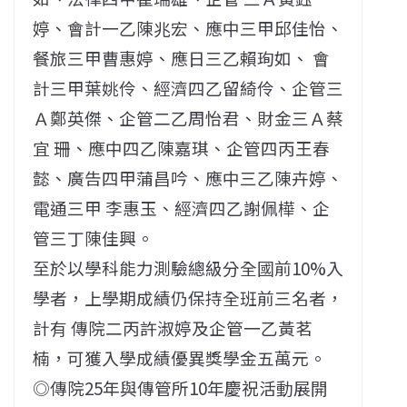
婷、會計一乙陳兆宏、應中三甲邱佳怡、
餐旅三甲曹惠婷、應日三乙賴珣如、 會
計三甲葉姚伶、經濟四乙留綺伶、企管三
Ａ鄭英傑、企管二乙周怡君、財金三Ａ蔡
宜 珊、應中四乙陳嘉琪、企管四丙王春
懿、廣告四甲蒲昌吟、應中三乙陳卉婷、
電通三甲 李惠玉、經濟四乙謝佩樺、企
管三丁陳佳興。
至於以學科能力測驗總級分全國前10%入
學者，上學期成績仍保持全班前三名者，
計有 傳院二丙許淑婷及企管一乙黃茗
楠，可獲入學成績優異獎學金五萬元。
◎傳院25年與傳管所10年慶祝活動展開