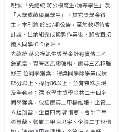
親頒 「先總統 蔣公模範生/清寒學生」及
「入學成績優異學生」。其它獎學金得
主，本刊將 於607期公告，至於款項待會
計處、出納組完成撥款作業後，將會直接
撥入同學IC卡帳 戶。
先總統 蔣公模範生獎學金計有資傳三乙
詹凱富、資管四乙廖強棋、應英三乙程雅
妤三 位同學獲獎，得獎同學除學業成績
85分以上、操行86以上，並有特殊表現
及全勤者；清 寒學生獎學金共二十四名
同學獲獎，包括應英二甲楊維姍、企管二
Ａ鍾翔雲、企管四丙 郭惜慈、會計二甲
張慧蘭、餐旅三甲陳思宇、企管二丁林倩
如、法律四甲崔瑞雄、企管 三Ａ黃鈺