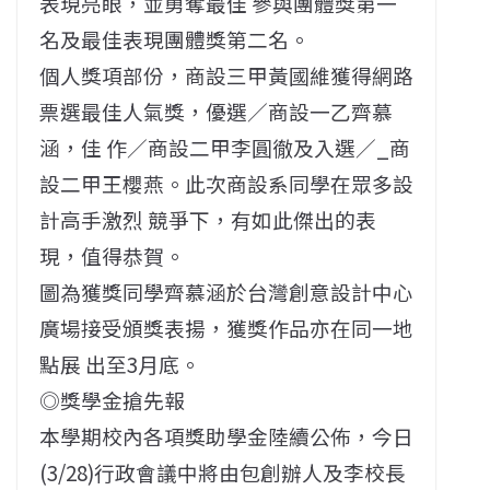
表現亮眼，並勇奪最佳 參與團體獎第一
名及最佳表現團體獎第二名。
個人獎項部份，商設三甲黃國維獲得網路
票選最佳人氣獎，優選／商設一乙齊慕
涵，佳 作／商設二甲李圓徹及入選∕_商
設二甲王櫻燕。此次商設系同學在眾多設
計高手激烈 競爭下，有如此傑出的表
現，值得恭賀。
圖為獲獎同學齊慕涵於台灣創意設計中心
廣場接受頒獎表揚，獲獎作品亦在同一地
點展 出至3月底。
◎獎學金搶先報
本學期校內各項獎助學金陸續公佈，今日
(3/28)行政會議中將由包創辦人及李校長