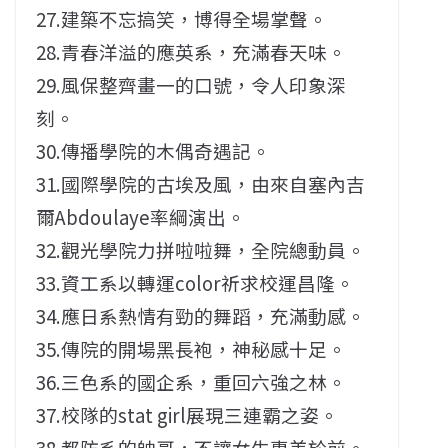
27.建築不忘搞笑，博得全場掌聲。
28.青春洋溢的應英系，充滿春天味。
29.風保整齊畫一的口號，令人印象深
刻。
30.傳播學院的木偶奇遇記。
31.國際學院的古埃及風，由來自塞內吉
爾Abdoulaye率綱演出。
32.觀光學院力拼啦啦舞，全院總動員。
33.資工系以轉運color祈求校運昌隆。
34.應日系熱情有勁的舞蹈，充滿動感。
35.傳院的開場黑長袍，神秘感十足。
36.三色系的國企系，重回六強之林。
37.校隊的stat girl展現三連霸之姿。
38.都防系的帥哥，不讓女生專美於前。