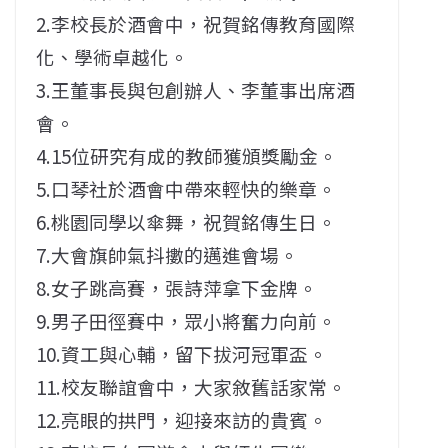
2.李校長於酒會中，祝賀銘傳教育國際
化、學術卓越化。
3.王董事長與包創辦人、李董事出席酒
會。
4.15位研究有成的教師獲頒獎勵金。
5.口琴社於酒會中帶來輕快的樂章。
6.桃園同學以傘舞，祝賀銘傳生日。
7.大會旗帥氣抖擻的邁進會場。
8.女子跳高賽，張詩萍拿下金牌。
9.男子田徑賽中，眾小將奮力向前。
10.資工與心輔，留下拔河冠軍盃。
11.校友聯誼會中，大家敘舊話家常。
12.亮眼的拱門，迎接來訪的貴賓。