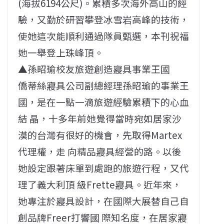
(海拔6194公尺)。累積多次海外高山的經
驗，又勤於研習攀登冰雪岩高峰的技術，
使她這次能順利通過隊員甄選，本刊祝福
她一舉登上珠峰頂。
▲孫昭瑜校友旅遊創造寢具事業王國
僑蒂絲寢具公司副總經理孫昭瑜的事業王
國，是在一點一滴旅遊經驗累積下的心血
結 晶，十多年前她覺得當時宛如居家沙
漠的台灣有很好的機會，先取得Martex
代理權，走 向精品寢具經營的路。以後
她設定跟著床單到處跑的旅遊行程，又代
理了義大利頂 級Frette寢具。近年來，
她專注於寢具設計，在國際大展替自己自
創品牌Freer打響國 際知名度，在居家寢