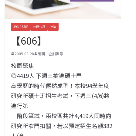
593-955期
校園快訊
社論
【606】
2005-03-28
編輯｜企劃團隊
校園聚焦
◎4419人 下週三搶進碩士門
高學歷的時代儼然成型！本校94學年度
研究所碩士班招生考試，下週三(4/6)將
進行第
一階段筆試，兩校區共計4,419人同時向
研究所窄門扣關，若以預定招生名額382
人(含