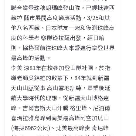
聯合攀登珠穆朗瑪峰登山隊，已經抵達西
藏拉 薩市展開高度適應活動，3/25和其
他八名西藏、日本隊友一起和復測珠峰高
度的科學考 察隊從拉薩出發，經日喀
則、協格爾前往珠峰大本營進行攀登世界
最高峰的活動。
李美 涼81年在校參加登山隊社團，於指
導老師吳錦雄的啟蒙下，84年就到新疆
天山山脈從事 高山雪地訓練，畢業後延
續大學時代的理想，從新疆天山博格達
峰、吉爾吉斯天山汗騰 格里峰、尼泊爾
喜瑪拉雅島峰到南美最高峰阿空加瓜山
(海拔6962公尺)、北美最高峰麥 肯尼峰