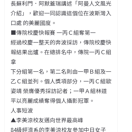
長蘇利門．阿默蓋瑞講述「阿曼人文風光
介紹」，歡迎一同認識這個位在波斯灣入
口處 的美麗國度。
■傳院校慶快報賽 一丙Ｃ組奪第一
經過校慶一整天的奔波採訪，傳院校慶快
報結果出爐。在總排名中，傳院一丙Ｃ組
拿
下分組第一名，第二名則由一甲Ｂ組及一
乙Ｃ組並列。個人獎項部分，一丙Ｃ組歐
姿靖 榮膺優秀採訪記者；一甲Ａ組林道
平以亮麗成績奪得個人攝影冠軍。
人事短波
▲李美涼校友邁向世界最高峰
84級經濟系的李美涼校友參加中日女子