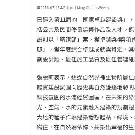
2016-07-05
Editor｜Ming Chuan Weekly
已邁入第11屆的「國家卓越建設獎」，
括公共及民間優良建築作品及人才。傑
設則以「晴臻邸」案，獲卓越獎4獎項肯
邸」，獲年度綜合卓越成就獎肯定，其
劃設計類、最佳施工品質及最佳管理維
張麗莉表示，透過自然界裡生物所居住
龍寶建設試圖向歷史與自然謙遜地發問與學習-L
科技氛圍的水湳經貿園區，在未來的綠
光、空氣、水的元素融入建築的規劃裡
大地的種子作為建築發想起點，綠境、
嚮往，在自然為依歸下共築出幸福的生