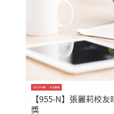
593-955期
校友動態
【955-N】張麗莉校
獎