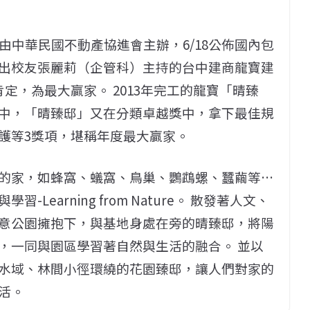
由中華民國不動產協進會主辦，6/18公佈國內包
出校友張麗莉（企管科）主持的台中建商龍寶建
定，為最大贏家。 2013年完工的龍寶「晴臻
中，「晴臻邸」又在分類卓越獎中，拿下最佳規
護等3獎項，堪稱年度最大贏家。
的家，如蜂窩、蟻窩、鳥巢、鸚鵡螺、蠶繭等…
earning from Nature。 散發著人文、
意公園擁抱下，與基地身處在旁的晴臻邸，將陽
，一同與園區學習著自然與生活的融合。 並以
水域、林間小徑環繞的花園臻邸，讓人們對家的
活。