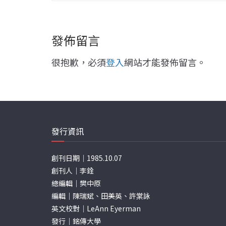
發佈留言
很抱歉，必須
登入
網站才能發佈留言。
發行資訊
創刊日期｜1985.10.07
創刊人｜李銓
總編輯｜樊中原
編輯｜陳瑞斌、田美英、許棠詠
英文校對｜LeAnn Eyerman
發行｜銘傳大學