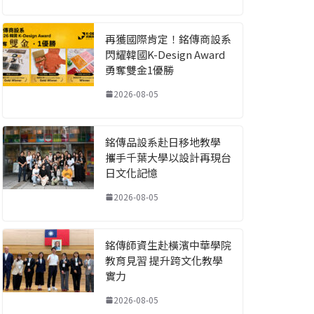
再獲國際肯定！銘傳商設系
閃耀韓國K-Design Award
勇奪雙金1優勝
2026-08-05
銘傳品設系赴日移地教學
攜手千葉大學以設計再現台
日文化記憶
2026-08-05
銘傳師資生赴橫濱中華學院
教育見習 提升跨文化教學
實力
2026-08-05