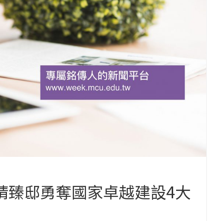
友晴臻邸勇奪國家卓越建設4大