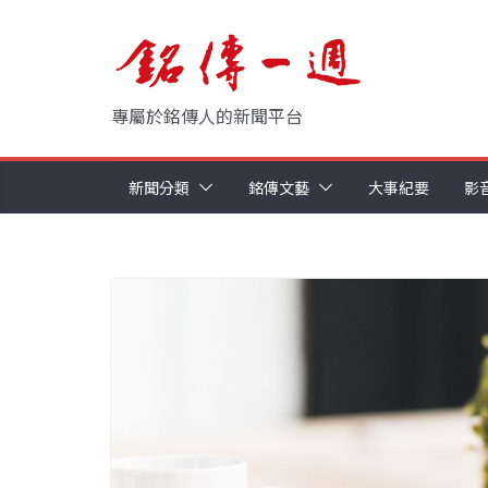
Skip
to
content
專屬於銘傳人的新聞平台
新聞分類
銘傳文藝
大事紀要
影