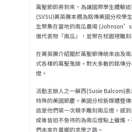
萬聖節即將到來，為讓國際學生體驗這
(SVSU)菁英團本週為銘傳美國分校學
生聚集在當地的南瓜農場 (Johnson’s 
徵代表物「南瓜」，並聚在校園裡雕刻
在菁英團介紹關於萬聖節傳統來由及南
式各樣的萬聖鬼臉。對大多數的銘傳分
燈。
活動主辦人之一蘇西(Susie Balc
特殊的美國節慶。美國分校新媒體暨傳播
這是他們第一次親手雕刻南瓜燈，感到
成後皆迫不急待的為南瓜燈點上蠟燭，
們未來在異鄉的求學之路。