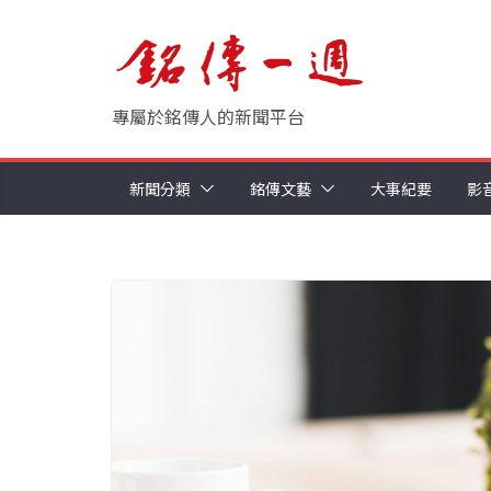
Skip
to
content
專屬於銘傳人的新聞平台
新聞分類
銘傳文藝
大事紀要
影