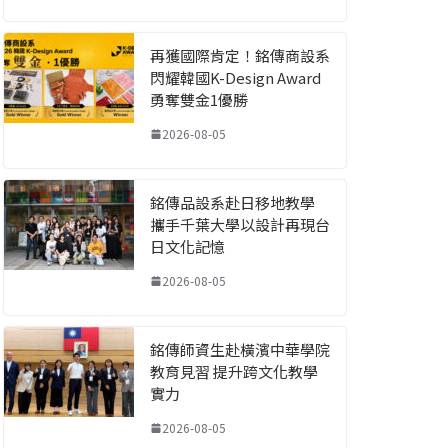
再獲國際肯定！銘傳商設系
閃耀韓國K-Design Award
勇奪雙金1優勝
2026-08-05
銘傳品設系赴日移地教學
攜手千葉大學以設計再現台
日文化記憶
2026-08-05
銘傳師資生赴橫濱中華學院
教育見習 提升跨文化教學
實力
2026-08-05