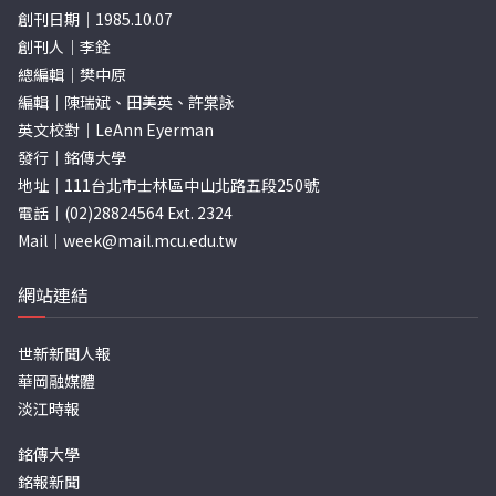
創刊日期｜1985.10.07
創刊人｜李銓
總編輯｜樊中原
編輯｜陳瑞斌、田美英、許棠詠
英文校對｜LeAnn Eyerman
發行｜銘傳大學
地址｜111台北市士林區中山北路五段250號
電話｜(02)28824564 Ext. 2324
Mail｜
week@mail.mcu.edu.tw
網站連結
世新新聞人報
華岡融媒體
淡江時報
銘傳大學
銘報新聞