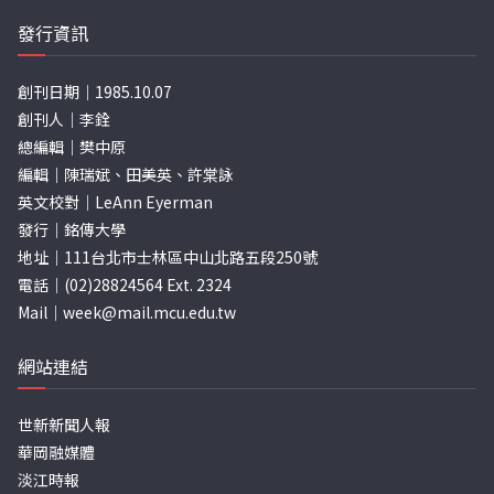
發行資訊
創刊日期｜1985.10.07
創刊人｜李銓
總編輯｜樊中原
編輯｜陳瑞斌、田美英、許棠詠
英文校對｜LeAnn Eyerman
發行｜銘傳大學
地址｜111台北市士林區中山北路五段250號
電話｜(02)28824564 Ext. 2324
Mail｜
week@mail.mcu.edu.tw
網站連結
世新新聞人報
華岡融媒體
淡江時報