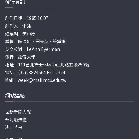
發行資訊
創刊日期｜1985.10.07
創刊人｜李銓
總編輯｜樊中原
編輯｜陳瑞斌、田美英、許棠詠
英文校對｜LeAnn Eyerman
發行｜銘傳大學
地址｜111台北市士林區中山北路五段250號
電話｜(02)28824564 Ext. 2324
Mail｜
week@mail.mcu.edu.tw
網站連結
世新新聞人報
華岡融媒體
淡江時報