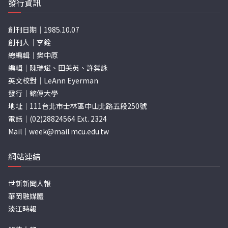
發行資訊
創刊日期｜1985.10.07
創刊人｜李銓
總編輯｜樊中原
編輯｜陳瑞斌、田美英、許棠詠
英文校對｜LeAnn Eyerman
發行｜銘傳大學
地址｜111台北市士林區中山北路五段250號
電話｜(02)28824564 Ext. 2324
Mail｜
week@mail.mcu.edu.tw
網站連結
世新新聞人報
華岡融媒體
淡江時報