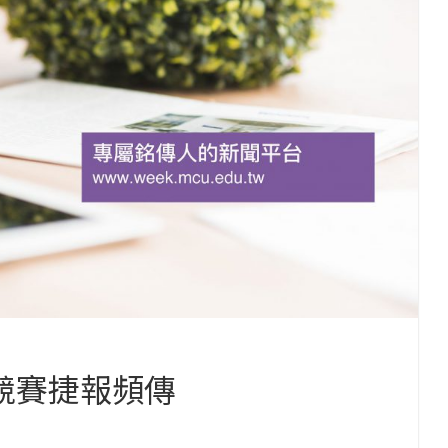
競賽捷報頻傳