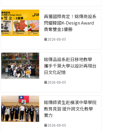
再獲國際肯定！銘傳商設系
閃耀韓國K-Design Award
勇奪雙金1優勝
2026-08-05
銘傳品設系赴日移地教學
攜手千葉大學以設計再現台
日文化記憶
2026-08-05
銘傳師資生赴橫濱中華學院
教育見習 提升跨文化教學
實力
2026-08-05