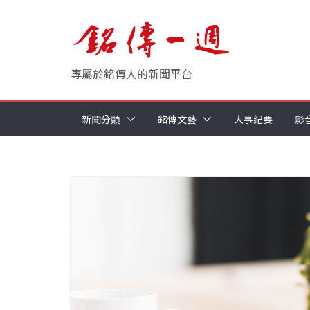
Skip
to
content
專屬於銘傳人的新聞平台
新聞分類
銘傳文藝
大事紀要
影