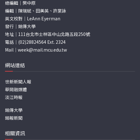
總編輯｜樊中原
編輯｜陳瑞斌、田美英、許棠詠
英文校對｜LeAnn Eyerman
發行｜銘傳大學
地址｜111台北市士林區中山北路五段250號
電話｜(02)28824564 Ext. 2324
Mail｜
week@mail.mcu.edu.tw
網站連結
世新新聞人報
華岡融媒體
淡江時報
銘傳大學
銘報新聞
相關資訊