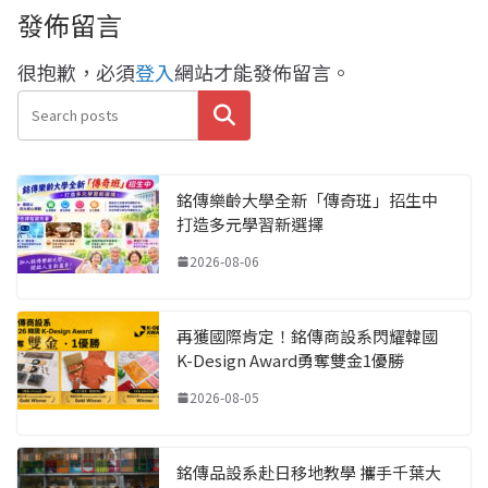
發佈留言
很抱歉，必須
登入
網站才能發佈留言。
搜尋
銘傳樂齡大學全新「傳奇班」招生中
打造多元學習新選擇
2026-08-06
再獲國際肯定！銘傳商設系閃耀韓國
K-Design Award勇奪雙金1優勝
2026-08-05
銘傳品設系赴日移地教學 攜手千葉大