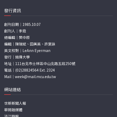
發行資訊
創刊日期｜1985.10.07
創刊人｜李銓
總編輯｜樊中原
編輯｜陳瑞斌、田美英、許棠詠
英文校對｜LeAnn Eyerman
發行｜銘傳大學
地址｜111台北市士林區中山北路五段250號
電話｜(02)28824564 Ext. 2324
Mail｜
week@mail.mcu.edu.tw
網站連結
世新新聞人報
華岡融媒體
淡江時報