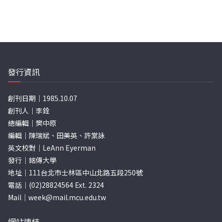
發行資訊
創刊日期｜1985.10.07
創刊人｜李銓
總編輯｜樊中原
編輯｜陳瑞斌、田美英、許棠詠
英文校對｜LeAnn Eyerman
發行｜銘傳大學
地址｜111台北市士林區中山北路五段250號
電話｜(02)28824564 Ext. 2324
Mail｜
week@mail.mcu.edu.tw
網站連結