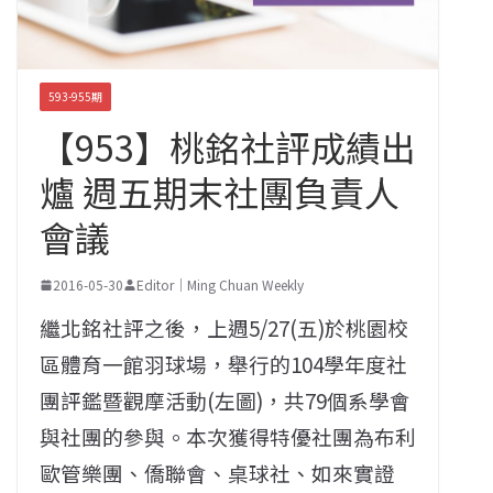
593-955期
【953】桃銘社評成績出
爐 週五期末社團負責人
會議
2016-05-30
Editor｜Ming Chuan Weekly
繼北銘社評之後，上週5/27(五)於桃園校
區體育一館羽球場，舉行的104學年度社
團評鑑暨觀摩活動(左圖)，共79個系學會
與社團的參與。本次獲得特優社團為布利
歐管樂團、僑聯會、桌球社、如來實證