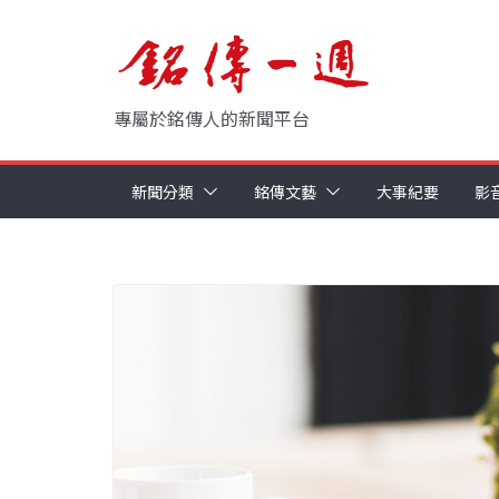
Skip
to
content
專屬於銘傳人的新聞平台
新聞分類
銘傳文藝
大事紀要
影