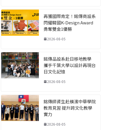
再獲國際肯定！銘傳商設系
閃耀韓國K-Design Award
勇奪雙金1優勝
2026-08-05
銘傳品設系赴日移地教學
攜手千葉大學以設計再現台
日文化記憶
2026-08-05
銘傳師資生赴橫濱中華學院
教育見習 提升跨文化教學
實力
2026-08-05