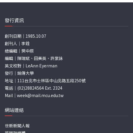
發行資訊
創刊日期｜1985.10.07
創刊人｜李銓
總編輯｜樊中原
編輯｜陳瑞斌、田美英、許棠詠
英文校對｜LeAnn Eyerman
發行｜銘傳大學
地址｜111台北市士林區中山北路五段250號
電話｜(02)28824564 Ext. 2324
Mail｜
week@mail.mcu.edu.tw
網站連結
世新新聞人報