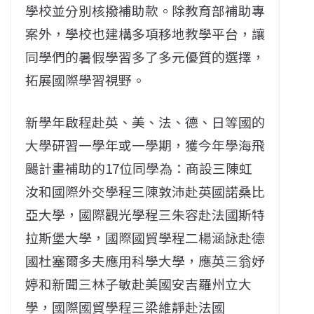
學校並分別核撥補助款。除教育部補助專
案外，學校也建構多項移地教學平台，讓
同學們的暑假學習多了多元優質的選擇，
拓展國際學習視野。
新學年啟程赴英、美、法、德、日等國的
大學研習一學年或一學期，獲今年學海飛
颺計畫補助的17位同學為：商設三陳虹
汝和國際外交學程三陳敦沛赴英國諾桑比
亞大學，國際觀光學程三朱容赴法國斯特
拉斯堡大學，國際國貿學程二楊涵詠赴德
國杜塞爾多夫應用科學大學，應英三翁妤
婷和新聞三林子敏赴美國安吉羅州立大
學，國際國貿學程三梁維靜赴法國