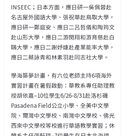
INSEEC；日本方面，應日研一吳佩蓉赴
名古屋外國語大學、張祝華赴鳥取大學，
應日研一鄭庭安、應日二呂哲儀和陶筠文
赴山形大學，應日二游閔翔和游育慈赴白
鷗大學，應日二謝妤婕赴產業能率大學，
應日二蔡詠青和林素羽赴同志社大學。
學海築夢計畫，有六位老師主持6項海外
實習計畫在暑假啟動：華教系專任助理教
授胡依嘉–10位學生6/26-8/31赴洛杉磯
Pasadena Field公立小學、全美中文學
院、爾灣中文學校、南灣中文學校、佛光
西來中文學校等校進行華語教學實習；休
憩系主任張軒瑄–7位學生在日本北海道