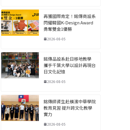
再獲國際肯定！銘傳商設系
閃耀韓國K-Design Award
勇奪雙金1優勝
2026-08-05
銘傳品設系赴日移地教學
攜手千葉大學以設計再現台
日文化記憶
2026-08-05
銘傳師資生赴橫濱中華學院
教育見習 提升跨文化教學
實力
2026-08-05