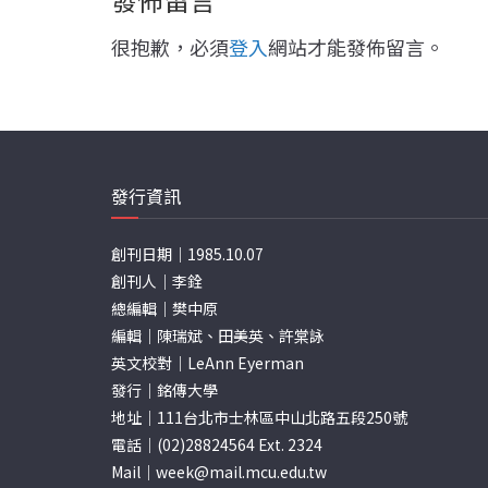
很抱歉，必須
登入
網站才能發佈留言。
發行資訊
創刊日期｜1985.10.07
創刊人｜李銓
總編輯｜樊中原
編輯｜陳瑞斌、田美英、許棠詠
英文校對｜LeAnn Eyerman
發行｜銘傳大學
地址｜111台北市士林區中山北路五段250號
電話｜(02)28824564 Ext. 2324
Mail｜
week@mail.mcu.edu.tw