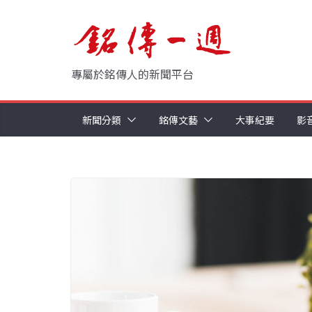
Skip
to
content
專屬於銘傳人的新聞平台
新聞分類
銘傳文藝
大事紀要
影