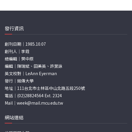
發行資訊
創刊日期｜1985.10.07
創刊人｜李銓
總編輯｜樊中原
編輯｜陳瑞斌、田美英、許棠詠
英文校對｜LeAnn Eyerman
發行｜銘傳大學
地址｜111台北市士林區中山北路五段250號
電話｜(02)28824564 Ext. 2324
Mail｜
week@mail.mcu.edu.tw
網站連結