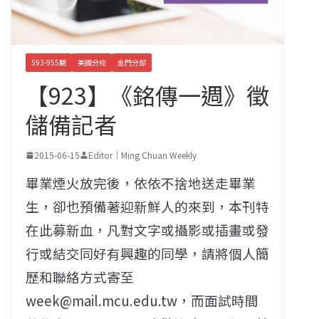
593-955期
美國分校
金門分部
【923】《銘傳一週》徵
儲備記者
2015-06-15
Editor｜Ming Chuan Weekly
畢業煙火放完後，依依不捨地送走畢業
生，卻也預備著迎新鮮人的來到，本刊特
在此募新血，凡對文字或攝影或插畫或發
行或結交同好有興趣的同學，請將個人簡
歷和聯絡方式寄至
week@mail.mcu.edu.tw，而面試時間