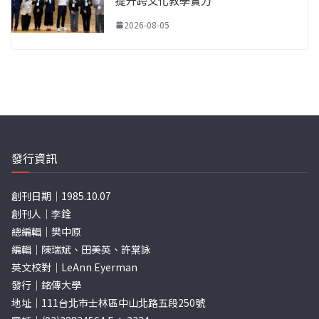
提升跨文化教學實力
2026-08-05
發行資訊
創刊日期｜1985.10.07
創刊人｜李銓
總編輯｜樊中原
編輯｜陳瑞斌、田美英、許棠詠
英文校對｜LeAnn Eyerman
發行｜銘傳大學
地址｜111台北市士林區中山北路五段250號