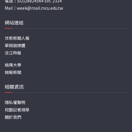
電話｜(02)28824564 Ext. 2324
Mail｜
week@mail.mcu.edu.tw
網站連結
世新新聞人報
華岡融媒體
淡江時報
銘傳大學
銘報新聞
相關資訊
隱私權聲明
校園記者規章
關於我們