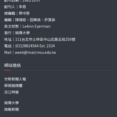
創刊日期｜1985.10.07
創刊人｜李銓
總編輯｜樊中原
編輯｜陳瑞斌、田美英、許棠詠
英文校對｜LeAnn Eyerman
發行｜銘傳大學
地址｜111台北市士林區中山北路五段250號
電話｜(02)28824564 Ext. 2324
Mail｜
week@mail.mcu.edu.tw
網站連結
世新新聞人報
華岡融媒體
淡江時報
銘傳大學
銘報新聞