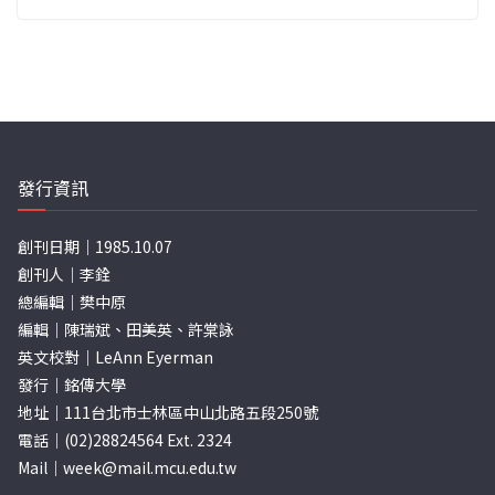
發行資訊
創刊日期｜1985.10.07
創刊人｜李銓
總編輯｜樊中原
編輯｜陳瑞斌、田美英、許棠詠
英文校對｜LeAnn Eyerman
發行｜銘傳大學
地址｜111台北市士林區中山北路五段250號
電話｜(02)28824564 Ext. 2324
Mail｜
week@mail.mcu.edu.tw