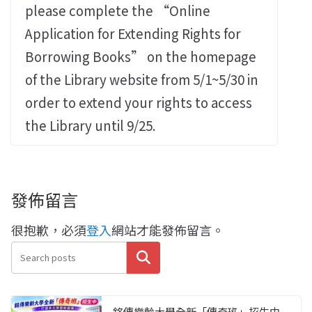
please complete the “Online
Application for Extending Rights for
Borrowing Books” on the homepage
of the Library website from 5/1~5/30 in
order to extend your rights to access
the Library until 9/25.
發佈留言
很抱歉，必須
登入
網站才能發佈留言。
搜尋
銘傳樂齡大學全新「傳奇班」招生中