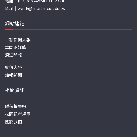
電話｜(02)28824564 Ext. 2324
Mail｜
week@mail.mcu.edu.tw
網站連結
世新新聞人報
華岡融媒體
淡江時報
銘傳大學
銘報新聞
相關資訊
隱私權聲明
校園記者規章
關於我們