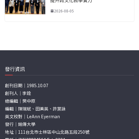
提升跨文化教學實力
2026-08-05
發行資訊
創刊日期｜1985.10.07
創刊人｜李銓
總編輯｜樊中原
編輯｜陳瑞斌、田美英、許棠詠
英文校對｜LeAnn Eyerman
發行｜銘傳大學
地址｜111台北市士林區中山北路五段250號