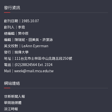
發行資訊
創刊日期｜1985.10.07
創刊人｜李銓
總編輯｜樊中原
編輯｜陳瑞斌、田美英、許棠詠
英文校對｜LeAnn Eyerman
發行｜銘傳大學
地址｜111台北市士林區中山北路五段250號
電話｜(02)28824564 Ext. 2324
Mail｜
week@mail.mcu.edu.tw
網站連結
世新新聞人報
華岡融媒體
淡江時報