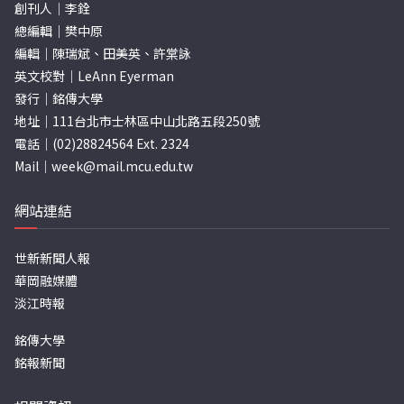
創刊人｜李銓
總編輯｜樊中原
編輯｜陳瑞斌、田美英、許棠詠
英文校對｜LeAnn Eyerman
發行｜銘傳大學
地址｜111台北市士林區中山北路五段250號
電話｜(02)28824564 Ext. 2324
Mail｜
week@mail.mcu.edu.tw
網站連結
世新新聞人報
華岡融媒體
淡江時報
銘傳大學
銘報新聞