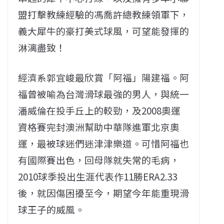
盟打擊教練經驗的馮喬許總教練領軍下，
義大犀牛的豪打美式球風，可望能發揮的
淋漓盡致！
經濟系郭宜峻最欣賞「阿福」陽建福。阿
福曾被喻為台灣滑球最強的男人，與統一
潘威倫在投手丘上的較勁，及2008奧運
資格賽完封澳洲幫助中華隊進軍北京奧
運，最被球迷們迷津津樂道。可惜阿福也
有國際賽出色，回母隊就失常的毛病，
2010球季投出生涯代表作11勝ERA2.33
後，就因傷困擾至今，期望今年能重現滑
球王子的威風。