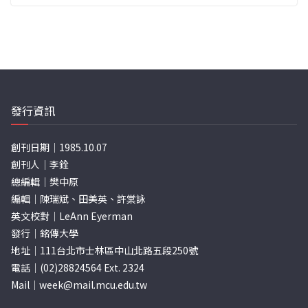
發行資訊
創刊日期｜1985.10.07
創刊人｜李銓
總編輯｜樊中原
編輯｜陳瑞斌、田美英、許棠詠
英文校對｜LeAnn Eyerman
發行｜銘傳大學
地址｜111台北市士林區中山北路五段250號
電話｜(02)28824564 Ext. 2324
Mail｜
week@mail.mcu.edu.tw