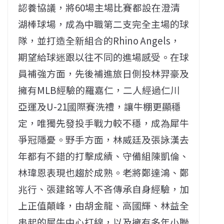
認養協議，將60場主場比賽都設在澄清
湖棒球場，成為中職第二支完全主場的球
隊，並打造全新組合的Rhino Angels，
期望給球迷跟以往不同的進場感受。在球
員補強方面，先後補進旅日側投林羿豪及
擁有MLB經驗的羅嘉仁，二人經過仁川
亞運及U-21國際賽洗禮，讓牛棚更顯穩
定，唯獨先發投手戰力較不穩，成為犀牛
爭冠隱憂。野手方面，林威廷及張詠漢去
年都有不錯的打擊成績、守備組陳凱倫、
林瑋恩表現也趨於成熟。老將鄭達鴻、鄭
兆行、張建銘等人不吝傳承自身經驗，加
上正值顛峰，由胡金龍、高國輝、林益全
串起的犀牛中心打線，以及擁有多年小聯