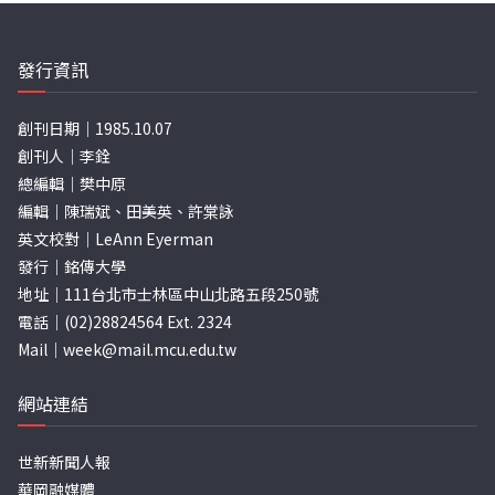
發行資訊
創刊日期｜1985.10.07
創刊人｜李銓
總編輯｜樊中原
編輯｜陳瑞斌、田美英、許棠詠
英文校對｜LeAnn Eyerman
發行｜銘傳大學
地址｜111台北市士林區中山北路五段250號
電話｜(02)28824564 Ext. 2324
Mail｜
week@mail.mcu.edu.tw
網站連結
世新新聞人報
華岡融媒體