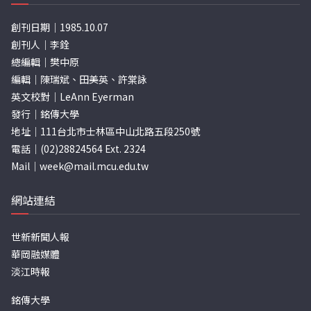
創刊日期｜1985.10.07
創刊人｜李銓
總編輯｜樊中原
編輯｜陳瑞斌、田美英、許棠詠
英文校對｜LeAnn Eyerman
發行｜銘傳大學
地址｜111台北市士林區中山北路五段250號
電話｜(02)28824564 Ext. 2324
Mail｜
week@mail.mcu.edu.tw
網站連結
世新新聞人報
華岡融媒體
淡江時報
銘傳大學