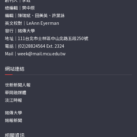
創刊人｜李銓
總編輯｜樊中原
編輯｜陳瑞斌、田美英、許棠詠
英文校對｜LeAnn Eyerman
發行｜銘傳大學
地址｜111台北市士林區中山北路五段250號
電話｜(02)28824564 Ext. 2324
Mail｜
week@mail.mcu.edu.tw
網站連結
世新新聞人報
華岡融媒體
淡江時報
銘傳大學
銘報新聞
相關資訊