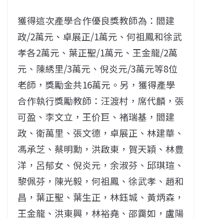
獲得這次產學合作優良獎教師為：閻建
政/2萬元、卓展正/1萬元、何祖鳳和徐武
孝各2萬元、葉正聖/1萬元、王金龍/2萬
元、陳綉里/3萬元、倪炎元/3萬元等8位
老師，獎勵金共16萬元。另，獲得產學
合作執行獎勵教師：汪渡村，席代麟，張
可盈、李文立，王价巨、褚瑞基，閻建
政、衛萬里、張文德，卓展正、林建華、
馮承芝、蔡明勳，洪啟東，賀天穎、林豊
洋，呂郁女、倪炎元，余淑芬、邱琪瑄、
黎佩芬，陳光毅，何祖鳳、徐武孝、趙和
昌，葉正聖、葉生正，林鈺城、黃炳森，
王金龍、洪東興，林裕堯、邵靄如，盧陽