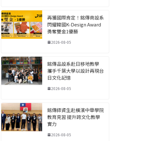
再獲國際肯定！銘傳商設系
閃耀韓國K-Design Award
勇奪雙金1優勝
2026-08-05
銘傳品設系赴日移地教學
攜手千葉大學以設計再現台
日文化記憶
2026-08-05
銘傳師資生赴橫濱中華學院
教育見習 提升跨文化教學
實力
2026-08-05