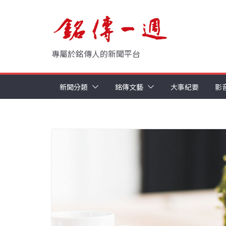
Skip
to
content
專屬於銘傳人的新聞平台
新聞分類
銘傳文藝
大事紀要
影