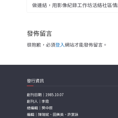
做連結，用影像紀錄工作坊活絡社區情
發佈留言
很抱歉，必須
登入
網站才能發佈留言。
發行資訊
創刊日期｜1985.10.07
創刊人｜李銓
總編輯｜樊中原
編輯｜陳瑞斌、田美英、許棠詠