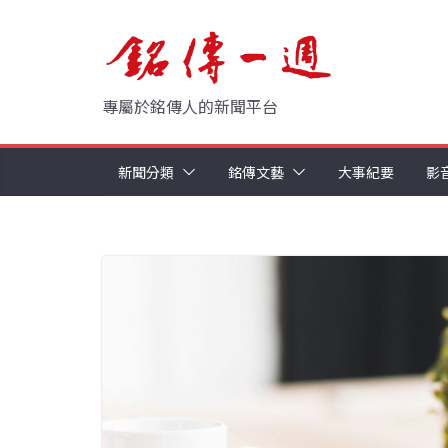
Skip
to
content
專屬於銘傳人的新聞平台
新聞分類
銘傳文藝
大事紀要
影