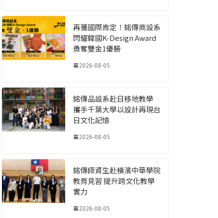
再獲國際肯定！銘傳商設系
閃耀韓國K-Design Award
勇奪雙金1優勝
2026-08-05
銘傳品設系赴日移地教學
攜手千葉大學以設計再現台
日文化記憶
2026-08-05
銘傳師資生赴橫濱中華學院
教育見習 提升跨文化教學
實力
2026-08-05