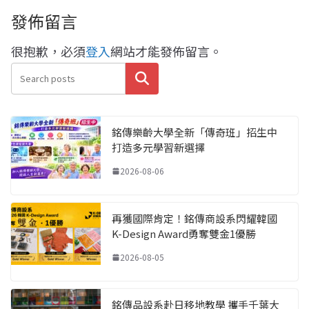
發佈留言
很抱歉，必須
登入
網站才能發佈留言。
搜尋
銘傳樂齡大學全新「傳奇班」招生中
打造多元學習新選擇
2026-08-06
再獲國際肯定！銘傳商設系閃耀韓國
K-Design Award勇奪雙金1優勝
2026-08-05
銘傳品設系赴日移地教學 攜手千葉大