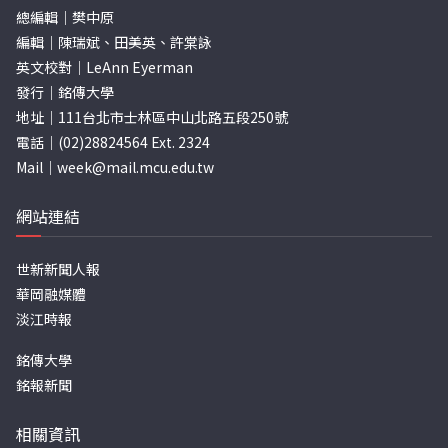
總編輯｜樊中原
編輯｜陳瑞斌、田美英、許棠詠
英文校對｜LeAnn Eyerman
發行｜銘傳大學
地址｜111台北市士林區中山北路五段250號
電話｜(02)28824564 Ext. 2324
Mail｜
week@mail.mcu.edu.tw
網站連結
世新新聞人報
華岡融媒體
淡江時報
銘傳大學
銘報新聞
相關資訊