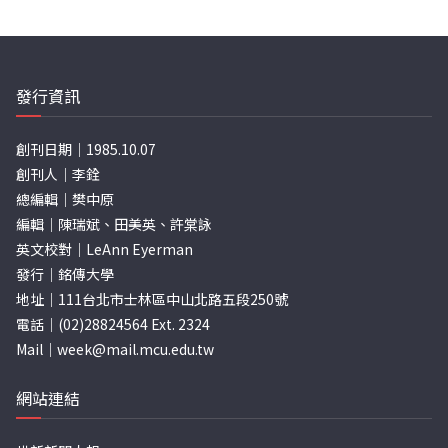
發行資訊
創刊日期｜1985.10.07
創刊人｜李銓
總編輯｜樊中原
編輯｜陳瑞斌、田美英、許棠詠
英文校對｜LeAnn Eyerman
發行｜銘傳大學
地址｜111台北市士林區中山北路五段250號
電話｜(02)28824564 Ext. 2324
Mail｜
week@mail.mcu.edu.tw
網站連結