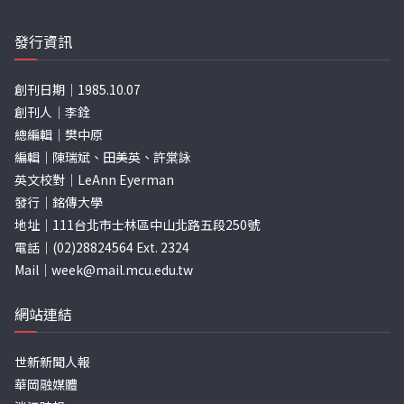
發行資訊
創刊日期｜1985.10.07
創刊人｜李銓
總編輯｜樊中原
編輯｜陳瑞斌、田美英、許棠詠
英文校對｜LeAnn Eyerman
發行｜銘傳大學
地址｜111台北市士林區中山北路五段250號
電話｜(02)28824564 Ext. 2324
Mail｜
week@mail.mcu.edu.tw
網站連結
世新新聞人報
華岡融媒體