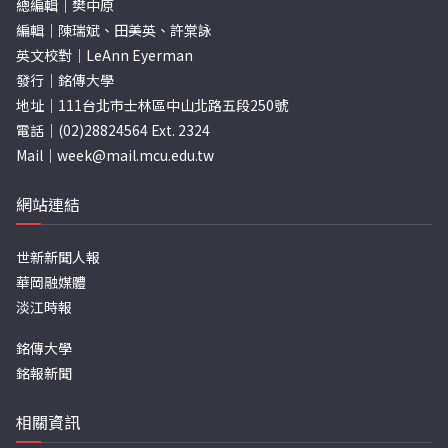
總編輯｜樊中原
編輯｜陳瑞斌、田美英、許棠詠
英文校對｜LeAnn Eyerman
發行｜銘傳大學
地址｜111台北市士林區中山北路五段250號
電話｜(02)28824564 Ext. 2324
Mail｜
week@mail.mcu.edu.tw
網站連結
世新新聞人報
華岡融媒體
淡江時報
銘傳大學
銘報新聞
相關資訊