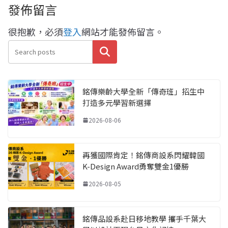
發佈留言
很抱歉，必須
登入
網站才能發佈留言。
搜尋
銘傳樂齡大學全新「傳奇班」招生中
打造多元學習新選擇
2026-08-06
再獲國際肯定！銘傳商設系閃耀韓國
K-Design Award勇奪雙金1優勝
2026-08-05
銘傳品設系赴日移地教學 攜手千葉大