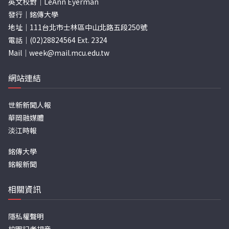
英文校對｜LeAnn Eyerman
發行｜銘傳大學
地址｜111台北市士林區中山北路五段250號
電話｜(02)28824564 Ext. 2324
Mail｜
week@mail.mcu.edu.tw
網站連結
世新新聞人報
華岡融媒體
淡江時報
銘傳大學
銘報新聞
相關資訊
隱私權聲明