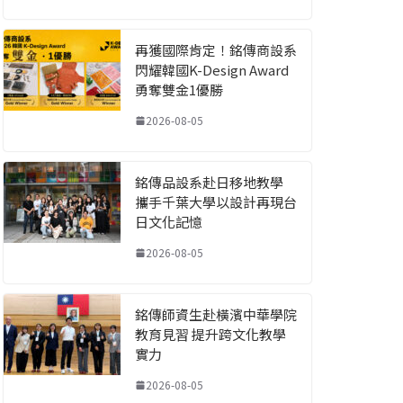
再獲國際肯定！銘傳商設系
閃耀韓國K-Design Award
勇奪雙金1優勝
2026-08-05
銘傳品設系赴日移地教學
攜手千葉大學以設計再現台
日文化記憶
2026-08-05
銘傳師資生赴橫濱中華學院
教育見習 提升跨文化教學
實力
2026-08-05