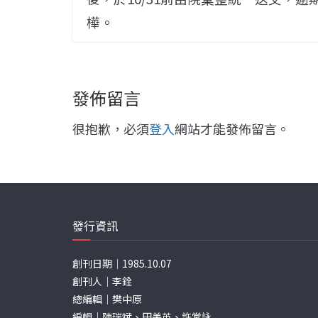
樺。
發佈留言
很抱歉，必須
登入
網站才能發佈留言。
發行資訊
創刊日期｜1985.10.07
創刊人｜李銓
總編輯｜樊中原
編輯｜陳瑞斌、田美英、許棠詠