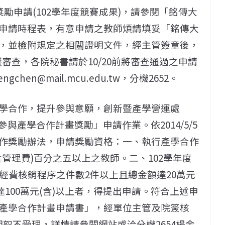
勵申請(102學年度競賽成果)，請參閱「銘傳大
申請時程表，有意申請之教師煩請填妥「銘傳大
，並檢附規定之相關證明文件，經主管簽章後，
議審查，各院秘書請於10/20前將審查通過之申請
en@mail.mcu.edu.tw，分機2652。
學合作，提升參與意願，創新暨產學營運處
師參與產學合作計畫獎勵」申請作業。依2014/5/5
作獎勵辦法，申請獎勵資格：一、執行產學合作
管理費)百分之五以上之教師。二、102學年度
結案且完成經費核銷程序之件數2件以上且總金額達20萬元
達100萬元(含)以上者，得提出申請。符合上述申
產學合作計畫申請書」，經單位主管及院簽核
期恕不受理，詳情請參閱網站或洽分機2654楊金