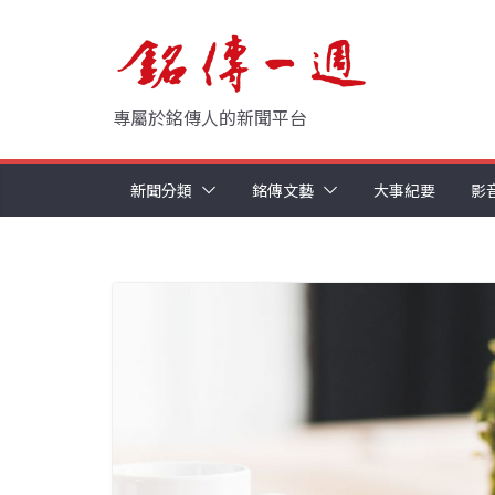
Skip
to
content
專屬於銘傳人的新聞平台
新聞分類
銘傳文藝
大事紀要
影