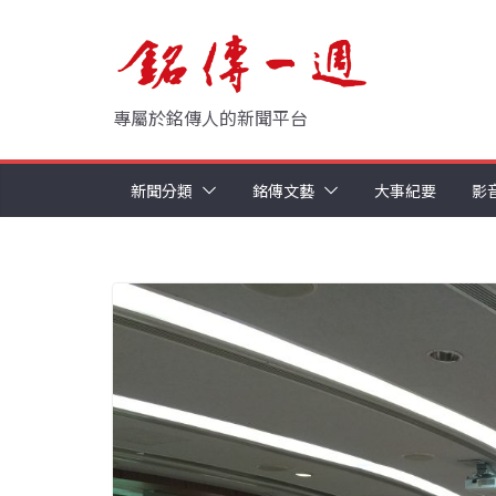
Skip
to
content
專屬於銘傳人的新聞平台
新聞分類
銘傳文藝
大事紀要
影