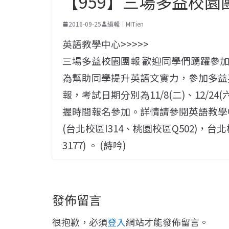
【959】三場多益校園
2016-09-25
編輯｜MITien
英語教學中心>>>>>
三場多益校園團報 歡迎同學們踴躍參
為幫助同學提升英語文實力，參加多益
報，考試日期分別為11/8(二)、12/
握時間報名參加。詳情請參閱英語教學
(台北校區I314、桃園校區Q502)，台北校
3177) 。 (詩吟)
發佈留言
很抱歉，必須
登入
網站才能發佈留言。