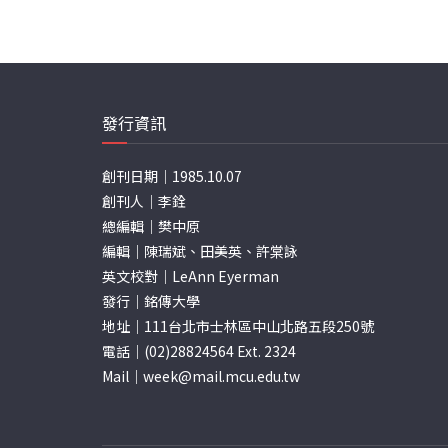
發行資訊
創刊日期｜1985.10.07
創刊人｜李銓
總編輯｜樊中原
編輯｜陳瑞斌、田美英、許棠詠
英文校對｜LeAnn Eyerman
發行｜銘傳大學
地址｜111台北市士林區中山北路五段250號
電話｜(02)28824564 Ext. 2324
Mail｜
week@mail.mcu.edu.tw