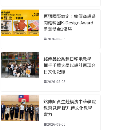
再獲國際肯定！銘傳商設系
閃耀韓國K-Design Award
勇奪雙金1優勝
2026-08-05
銘傳品設系赴日移地教學
攜手千葉大學以設計再現台
日文化記憶
2026-08-05
銘傳師資生赴橫濱中華學院
教育見習 提升跨文化教學
實力
2026-08-05