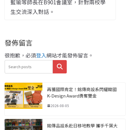
藍瑜等師長在B901會議室，針對兩校學
生交流深入對話。
發佈留言
很抱歉，必須
登入
網站才能發佈留言。
搜尋
再獲國際肯定！銘傳商設系閃耀韓國
K-Design Award勇奪雙金
2026-08-05
銘傳品設系赴日移地教學 攜手千葉大