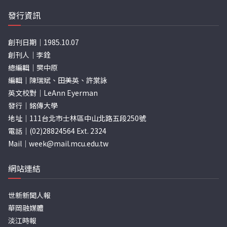
發行資訊
創刊日期｜1985.10.07
創刊人｜李銓
總編輯｜樊中原
編輯｜陳瑞斌、田美英、許棠詠
英文校對｜LeAnn Eyerman
發行｜銘傳大學
地址｜111台北市士林區中山北路五段250號
電話｜(02)28824564 Ext. 2324
Mail｜
week@mail.mcu.edu.tw
網站連結
世新新聞人報
華岡融媒體
淡江時報