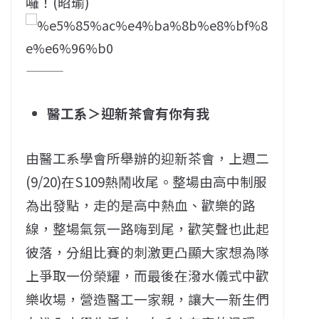
囉！(昭瑜)
———
醫工系＞迎新茶會有你有我
由醫工系學會所舉辦的迎新茶會，上週二
(9/20)在S109熱鬧收尾。整場由高中制服
為出發點，走的是高中熱血、歡樂的路
線，整場氣氛一路嗨到尾，歡笑聲也此起
彼落，分組比賽的刺激更凸顯大家想為隊
上爭取一份榮耀，而最後在潑水儀式中歡
樂收場，營造醫工一家親，讓大一新生們