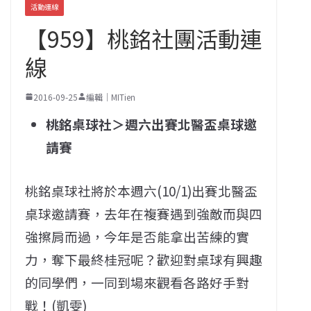
活動連線
【959】桃銘社團活動連
線
2016-09-25
編輯｜MITien
桃銘桌球社＞週六出賽北醫盃桌球邀
請賽
桃銘桌球社將於本週六(10/1)出賽北醫盃
桌球邀請賽，去年在複賽遇到強敵而與四
強擦肩而過，今年是否能拿出苦練的實
力，奪下最終桂冠呢？歡迎對桌球有興趣
的同學們，一同到場來觀看各路好手對
戰！(凱雯)