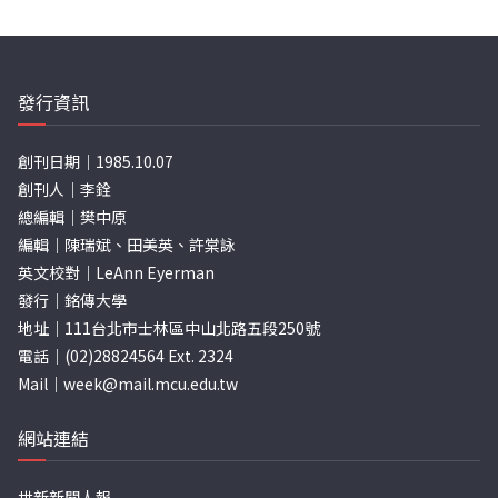
發行資訊
創刊日期｜1985.10.07
創刊人｜李銓
總編輯｜樊中原
編輯｜陳瑞斌、田美英、許棠詠
英文校對｜LeAnn Eyerman
發行｜銘傳大學
地址｜111台北市士林區中山北路五段250號
電話｜(02)28824564 Ext. 2324
Mail｜
week@mail.mcu.edu.tw
網站連結
世新新聞人報