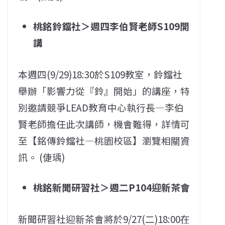
桃銘鈴鐺社＞週四李伯賢老師S109開
講
本週四(9/29)18:30於S109教室，鈴鐺社
舉辦「影響力從『鈴』開始」的講座，特
別邀請競爭LEAD教育中心執行長―李伯
賢老師擔任此次講師，機會難得，詳情可
至【銘傳鈴鐺社―桃園校區】瀏覽相關資
訊。 (倢瑀)
桃銘新聞研習社＞週二P104迎新茶會
新聞研習社迎新茶會將於9/27(二)18:00在