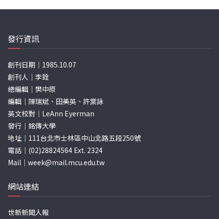
發行資訊
創刊日期｜1985.10.07
創刊人｜李銓
總編輯｜樊中原
編輯｜陳瑞斌、田美英、許棠詠
英文校對｜LeAnn Eyerman
發行｜銘傳大學
地址｜111台北市士林區中山北路五段250號
電話｜(02)28824564 Ext. 2324
Mail｜
week@mail.mcu.edu.tw
網站連結
世新新聞人報