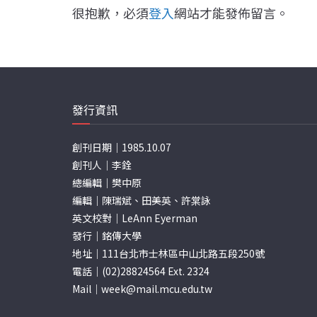
很抱歉，必須
登入
網站才能發佈留言。
發行資訊
創刊日期｜1985.10.07
創刊人｜李銓
總編輯｜樊中原
編輯｜陳瑞斌、田美英、許棠詠
英文校對｜LeAnn Eyerman
發行｜銘傳大學
地址｜111台北市士林區中山北路五段250號
電話｜(02)28824564 Ext. 2324
Mail｜
week@mail.mcu.edu.tw