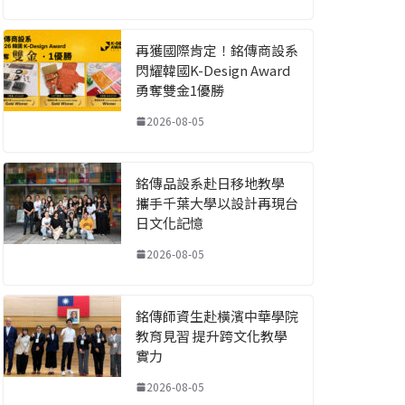
再獲國際肯定！銘傳商設系
閃耀韓國K-Design Award
勇奪雙金1優勝
2026-08-05
銘傳品設系赴日移地教學
攜手千葉大學以設計再現台
日文化記憶
2026-08-05
銘傳師資生赴橫濱中華學院
教育見習 提升跨文化教學
實力
2026-08-05