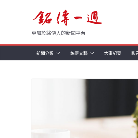
Skip
to
content
專屬於銘傳人的新聞平台
新聞分類
銘傳文藝
大事紀要
影