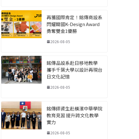
再獲國際肯定！銘傳商設系
閃耀韓國K-Design Award
勇奪雙金1優勝
2026-08-05
銘傳品設系赴日移地教學
攜手千葉大學以設計再現台
日文化記憶
2026-08-05
銘傳師資生赴橫濱中華學院
教育見習 提升跨文化教學
實力
2026-08-05