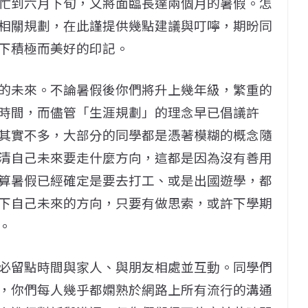
忙到六月下旬，又將面臨長達兩個月的暑假。怎
相關規劃，在此謹提供幾點建議與叮嚀，期昐同
下積極而美好的印記。
的未來。不論暑假後你們將升上幾年級，繁重的
時間，而儘管「生涯規劃」的理念早已倡議許
其實不多，大部分的同學都是憑著模糊的概念隨
清自己未來要走什麼方向，這都是因為沒有善用
算暑假已經確定是要去打工、或是出國遊學，都
下自己未來的方向，只要有做思索，或許下學期
。
必留點時間與家人、與朋友相處並互動。同學們
，你們每人幾乎都嫻熟於網路上所有流行的溝通