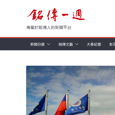
Skip
to
content
專屬於銘傳人的新聞平台
新聞分類
銘傳文藝
大事紀要
影