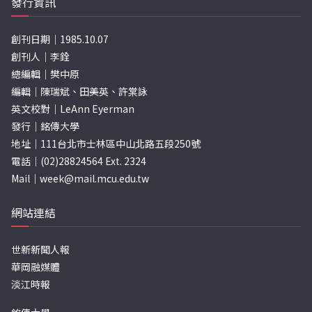
發行資訊
創刊日期｜1985.10.07
創刊人｜李銓
總編輯｜樊中原
編輯｜陳瑞斌、田美英、許棠詠
英文校對｜LeAnn Eyerman
發行｜銘傳大學
地址｜111台北市士林區中山北路五段250號
電話｜(02)28824564 Ext. 2324
Mail｜
week@mail.mcu.edu.tw
網站連結
世新新聞人報
華岡融媒體
淡江時報