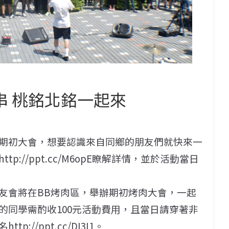
串 桃銘北銘一起來
0將舉辦期初大會，想要認識來自同鄉的朋友們就快來一
://ppt.cc/M6opE瞭解詳情，並於活動當日
桃銘蘭友會將在BB烤肉區，舉辦期初烤肉大會，一起
的同學需酌收100元活動費用，且當日請穿著非
//ppt.cc/DI3I1。