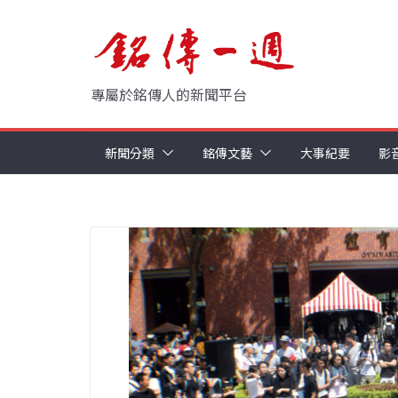
Skip
to
content
專屬於銘傳人的新聞平台
新聞分類
銘傳文藝
大事紀要
影