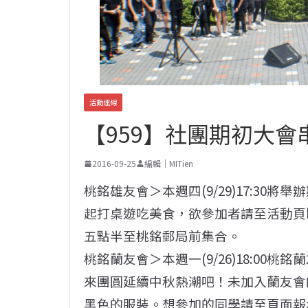
活動連線
【959】社團期初大會
2016-09-25
編輯｜MITien
桃銘雄友會＞本週四(9/29)17:3
起打桌遊吃美食，欲參加者請至活動頁http
五點半至桃銘郵局前集合。
桃銘蘭友會＞本週一(9/26)18:00
來團圓延續中秋熱潮吧！未加入蘭友會
黑色的服裝。想參加的同學請至頁面報名http: