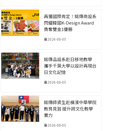
再獲國際肯定！銘傳商設系
閃耀韓國K-Design Award
勇奪雙金1優勝
2026-08-05
銘傳品設系赴日移地教學
攜手千葉大學以設計再現台
日文化記憶
2026-08-05
銘傳師資生赴橫濱中華學院
教育見習 提升跨文化教學
實力
2026-08-05