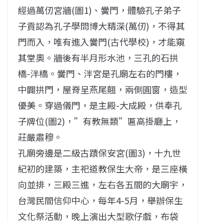
經過萬仞宮牆(圖1)、黌門，體驗孔子弟子
子貢認為孔子學問博大精深(萬仞)，不得其
門而入，唯有進入黌門(古代學校)，才能窺
其堂奧。牆後有半月形水池，三孔的石拱
橋-泮橋。黌門、泮宮是孔廟左右的門樓，
中闢拱門，屋脊呈燕尾翹，兩側圓窗，造型
優美。穿過儀門，是主殿-大成殿，供奉孔
子牌位(圖2)，”有教無類”匾高掛廳上，
莊嚴肅穆。
孔廟旁邊是二級古蹟保安宮(圖3)，十九世
紀初的建築，主祀道教保生大帝，是三座橫
向並排，三殿三進，左右各五間的大廟宇，
台灣民間信仰中心，每年4-5月，舉辦保生
文化祭活動，晚上演出大型歌仔戲，布袋