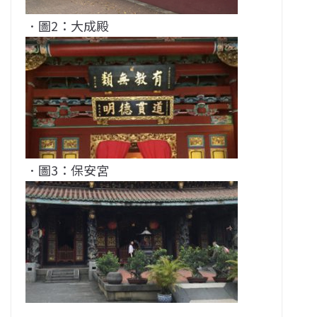
．圖2：大成殿
．圖3：保安宮