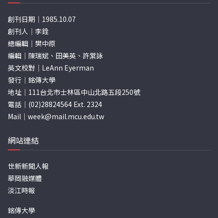
創刊日期｜1985.10.07
創刊人｜李銓
總編輯｜樊中原
編輯｜陳瑞斌、田美英、許棠詠
英文校對｜LeAnn Eyerman
發行｜銘傳大學
地址｜111台北市士林區中山北路五段250號
電話｜(02)28824564 Ext. 2324
Mail｜
week@mail.mcu.edu.tw
網站連結
世新新聞人報
華岡融媒體
淡江時報
銘傳大學