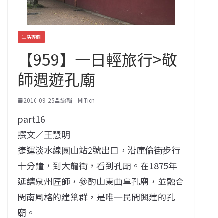
生活專欄
【959】一日輕旅行>敬
師週遊孔廟
2016-09-25
編輯｜MITien
part16
撰文／王慧明
捷運淡水線圓山站2號出口，沿庫倫街步行
十分鐘，到大龍街，看到孔廟。在1875年
延請泉州匠師，參酌山東曲阜孔廟，並融合
閩南風格的建築群，是唯一民間興建的孔
廟。