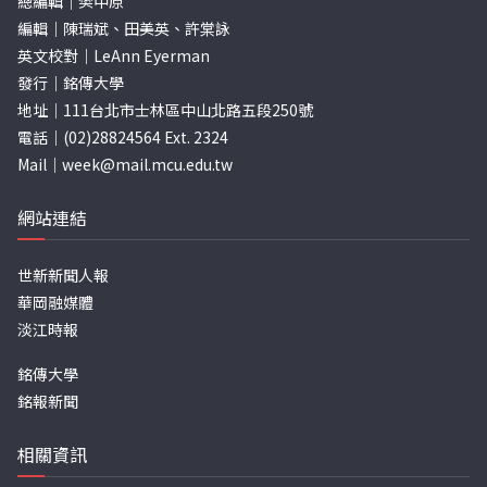
總編輯｜樊中原
編輯｜陳瑞斌、田美英、許棠詠
英文校對｜LeAnn Eyerman
發行｜銘傳大學
地址｜111台北市士林區中山北路五段250號
電話｜(02)28824564 Ext. 2324
Mail｜
week@mail.mcu.edu.tw
網站連結
世新新聞人報
華岡融媒體
淡江時報
銘傳大學
銘報新聞
相關資訊