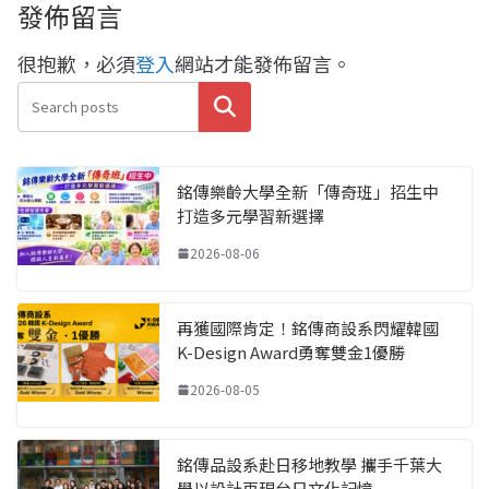
發佈留言
很抱歉，必須
登入
網站才能發佈留言。
搜尋
銘傳樂齡大學全新「傳奇班」招生中
打造多元學習新選擇
2026-08-06
再獲國際肯定！銘傳商設系閃耀韓國
K-Design Award勇奪雙金1優勝
2026-08-05
銘傳品設系赴日移地教學 攜手千葉大
學以設計再現台日文化記憶