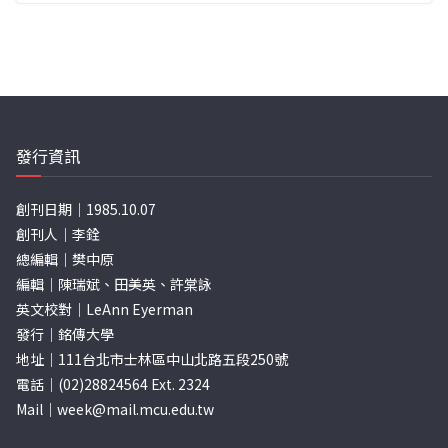
發行資訊
創刊日期｜1985.10.07
創刊人｜李銓
總編輯｜樊中原
編輯｜陳瑞斌、田美英、許棠詠
英文校對｜LeAnn Eyerman
發行｜銘傳大學
地址｜111台北市士林區中山北路五段250號
電話｜(02)28824564 Ext. 2324
Mail｜
week@mail.mcu.edu.tw