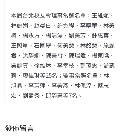
本屆台北校友會理事當選名單：王維妮、
林麗娟、趙曼白、許雲程、李曉華、林美
柯、楊永方、楊清潭、劉美芳、鍾惠蓉、
王照量、石國翠、何美慧、林銘慧、施麗
君、洪靜嫻、陳美雪、陳瑞斌、楊東曉、
吳麗真、徐維琳、李幸枝、鄭瑋懋、翁凱
莉、廖佳琳等25名；監事當選名單：林
旭鑫、李芳萍、李美燕、林佩淳、蔡志
宏、劉盈秀、邱靜惠等7名。
發佈留言