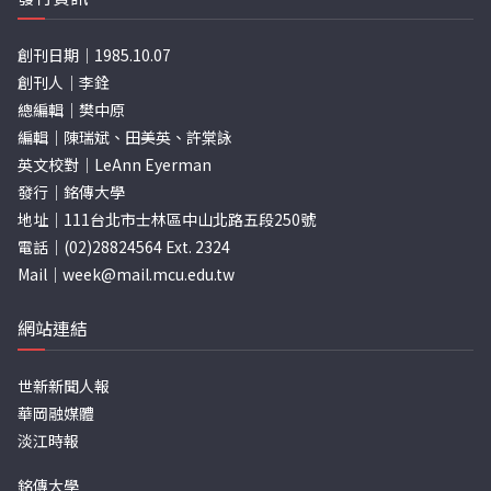
創刊日期｜1985.10.07
創刊人｜李銓
總編輯｜樊中原
編輯｜陳瑞斌、田美英、許棠詠
英文校對｜LeAnn Eyerman
發行｜銘傳大學
地址｜111台北市士林區中山北路五段250號
電話｜(02)28824564 Ext. 2324
Mail｜
week@mail.mcu.edu.tw
網站連結
世新新聞人報
華岡融媒體
淡江時報
銘傳大學