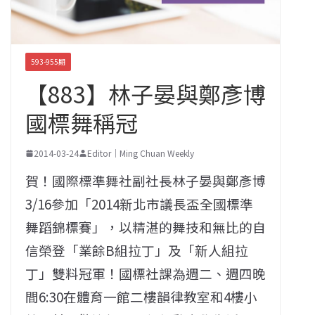
593-955期
【883】林子晏與鄭彥博
國標舞稱冠
2014-03-24
Editor｜Ming Chuan Weekly
賀！國際標準舞社副社長林子晏與鄭彥博
3/16參加「2014新北市議長盃全國標準
舞蹈錦標賽」，以精湛的舞技和無比的自
信榮登「業餘B組拉丁」及「新人組拉
丁」雙料冠軍！國標社課為週二、週四晚
間6:30在體育一館二樓韻律教室和4樓小