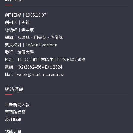
創刊日期｜1985.10.07
創刊人｜李銓
總編輯｜樊中原
編輯｜陳瑞斌、田美英、許棠詠
英文校對｜LeAnn Eyerman
發行｜銘傳大學
地址｜111台北市士林區中山北路五段250號
電話｜(02)28824564 Ext. 2324
Mail｜
week@mail.mcu.edu.tw
網站連結
世新新聞人報
華岡融媒體
淡江時報
銘傳大學