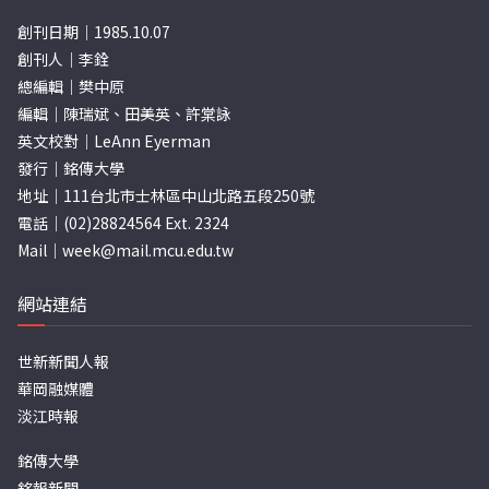
創刊日期｜1985.10.07
創刊人｜李銓
總編輯｜樊中原
編輯｜陳瑞斌、田美英、許棠詠
英文校對｜LeAnn Eyerman
發行｜銘傳大學
地址｜111台北市士林區中山北路五段250號
電話｜(02)28824564 Ext. 2324
Mail｜
week@mail.mcu.edu.tw
網站連結
世新新聞人報
華岡融媒體
淡江時報
銘傳大學
銘報新聞